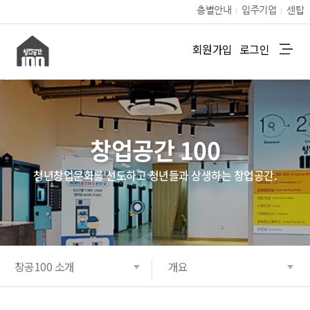
본문 바로가기
층별안내
입주기업
센탑
회원가입
로그인
열기
열기
창업공간 100
열기
청년창업문화를 선도하고 청년들과 상생하는 창업공간.
열기
열기
창공100 소개
개요
열기