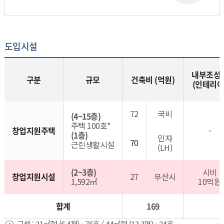
도입시설
내부조성
구분
규모
건축비 (억원)
(인테리어
72
국비
(4~15층)
주택 100호*
창업지원주택
-
(1층)
민자
70
근린생활시설
(LH)
(2~3층)
시비
창업지원시설
27
부산시
1,592㎡
10억원
합계
169
구성 : 21㎡형 (6.4평) - 76호 / 44㎡형 (13.3평) - 24호